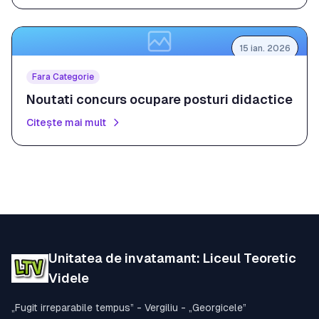
15 ian. 2026
Fara Categorie
Noutati concurs ocupare posturi didactice
Citește mai mult
Unitatea de invatamant: Liceul Teoretic
Videle
„Fugit irreparabile tempus” - Vergiliu - „Georgicele”