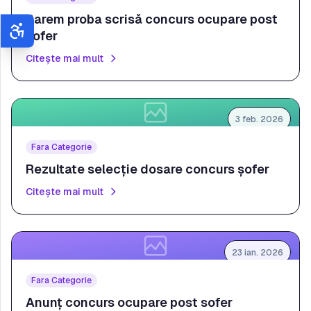
Barem proba scrisă concurs ocupare post
Accesibilitate
Reset
șofer
Citește mai mult
Mărime Text
Normal
Mare
Extra
3 feb. 2026
Fara Categorie
Tonuri de Gri
Rezultate selecție dosare concurs șofer
Citește mai mult
Contrast Ridicat
Font Dislexie
23 ian. 2026
Fara Categorie
Subliniere Linkuri
Anunț concurs ocupare post sofer